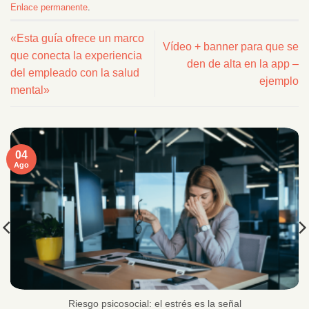
Enlace permanente
.
«Esta guía ofrece un marco
Vídeo + banner para que se
que conecta la experiencia
den de alta en la app –
del empleado con la salud
ejemplo
mental»
04
Ago
Riesgo psicosocial: el estrés es la señal