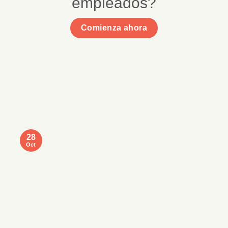
empleados?
Comienza ahora
28
Oct
D