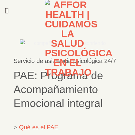
Saltar
al
contenido
Servicio de asistencia psicológica 24/7
PAE: Programa de
Acompañamiento
Emocional integral
>
Qué es el PAE