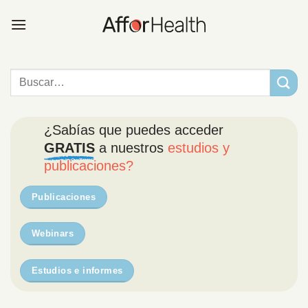
Saltar
al
contenido
¿Sabías que puedes acceder
GRATIS
a nuestros
estudios y
publicaciones?
Publicaciones
Webinars
Estudios e informes