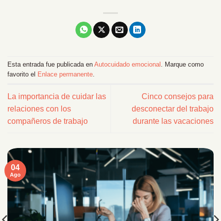
Esta entrada fue publicada en
Autocuidado emocional
. Marque como
favorito el
Enlace permanente
.
La importancia de cuidar las
Cinco consejos para
relaciones con los
desconectar del trabajo
compañeros de trabajo
durante las vacaciones
04
Ago