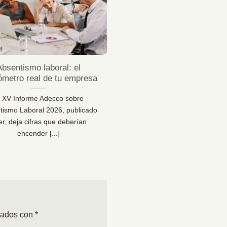
Jul
Absentismo laboral: el
¿Sabes desconectar 
ómetro real de tu empresa
vacaciones de verda
l XV Informe Adecco sobre
¿Sabes desconectar en vaca
tismo Laboral 2026, publicado
Una reflexión necesaria pa
er, deja cifras que deberían
bienestar… y para la sal
encender [...]
organizacional [...]
cados con
*