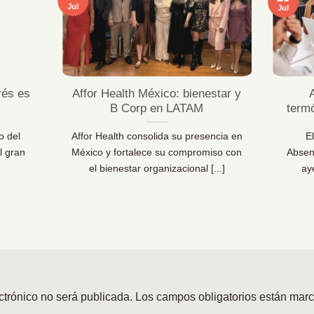
Jul
Jul
rés es
Affor Health México: bienestar y
B Corp en LATAM
term
o del
Affor Health consolida su presencia en
E
l gran
México y fortalece su compromiso con
Absen
el bienestar organizacional [...]
ay
ctrónico no será publicada.
Los campos obligatorios están mar