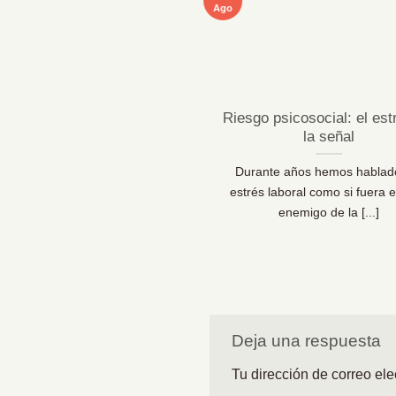
Ago
ficaciones MentallyPro en
Riesgo psicosocial: el est
Sevilla y Vigo
la señal
 líderes de personas y los
Durante años hemos hablad
sionales de la prevención lo
estrés laboral como si fuera e
 claro: las organizaciones [...]
enemigo de la [...]
Deja una respuesta
Tu dirección de correo ele