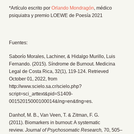
*Artículo escrito por
Orlando Mondragón
, médico
psiquiatra y premio LOEWE de Poesía 2021
Fuentes:
Saborío Morales, Lachiner, & Hidalgo Murillo, Luis
Fernando. (2015). Síndrome de Burnout. Medicina
Legal de Costa Rica, 32(1), 119-124. Retrieved
October 01, 2022, from
http://www.scielo.sa.cr/scielo.php?
script=sci_arttext&pid=S1409-
00152015000100014&lng=en&tlng=es.
Danhof, M. B., Van Veen, T. & Zitman, F. G.
(2011). Biomarkers in burnout: A systematic
review.
Journal of Psychosomatic Research,
70, 505–