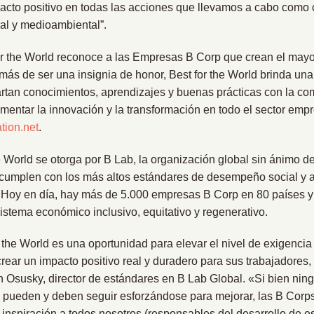
pacto positivo en todas las acciones que llevamos a cabo como 
al y medioambiental”.
for the World reconoce a las Empresas B Corp que crean el mayo
más de ser una insignia de honor, Best for the World brinda un
tan conocimientos, aprendizajes y buenas prácticas con la c
mentar la innovación y la transformación en todo el sector empr
tion.net
.
 World se otorga por B Lab, la organización global sin ánimo de 
cumplen con los más altos estándares de desempeño social y a
. Hoy en día, hay más de 5.000 empresas B Corp en 80 países y 
sistema económico inclusivo, equitativo y regenerativo.
 the World es una oportunidad para elevar el nivel de exigenc
ear un impacto positivo real y duradero para sus trabajadores,
 Osusky, director de estándares en B Lab Global. «Si bien nin
 pueden y deben seguir esforzándose para mejorar, las B Corps
inspiración a todos nosotros (responsables del desarrollo de e