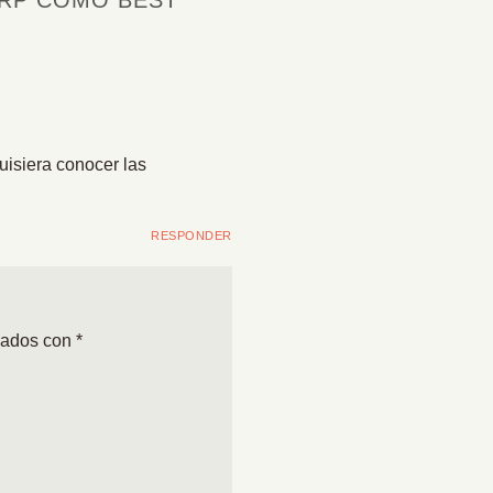
ORP COMO BEST
uisiera conocer las
RESPONDER
cados con
*