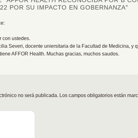
 “
AFFOR HEALTH RECONOCIDA POR B C
22 POR SU IMPACTO EN GOBERNANZA
”
ce:
r con ustedes.
lia Severi, docente uniersitaria de la Facultad de Medicina, y q
 tiene AFFOR Health. Muchas gracias, muchos saudos.
ctrónico no será publicada.
Los campos obligatorios están mar