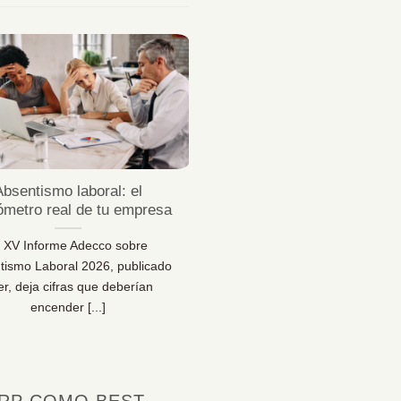
23
Jul
Absentismo laboral: el
¿Sabes desconectar 
ómetro real de tu empresa
vacaciones de verda
l XV Informe Adecco sobre
¿Sabes desconectar en vaca
tismo Laboral 2026, publicado
Una reflexión necesaria pa
er, deja cifras que deberían
bienestar… y para la sal
encender [...]
organizacional [...]