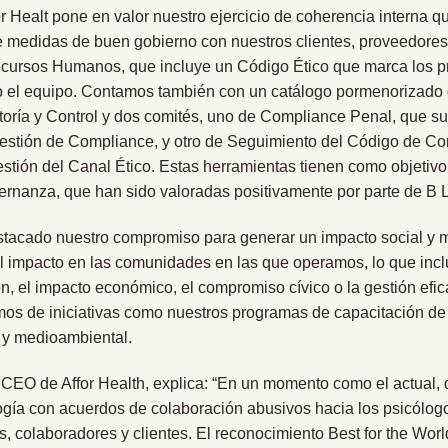
r Healt pone en valor nuestro ejercicio de coherencia interna q
 medidas de buen gobierno con nuestros clientes, proveedores 
ursos Humanos, que incluye un Código Ético que marca los pri
el equipo. Contamos también con un catálogo pormenorizado 
itoría y Control y dos comités, uno de Compliance Penal, que s
estión de Compliance, y otro de Seguimiento del Código de Con
tión del Canal Ético. Estas herramientas tienen como objetivo
ernanza, que han sido valoradas positivamente por parte de B 
acado nuestro compromiso para generar un impacto social y me
 impacto en las comunidades en las que operamos, lo que inc
ón, el impacto económico, el compromiso cívico o la gestión efi
os de iniciativas como nuestros programas de capacitación d
l y medioambiental.
CEO de Affor Health, explica: “En un momento como el actual,
logía con acuerdos de colaboración abusivos hacia los psicólog
es, colaboradores y clientes. El reconocimiento Best for the Wor