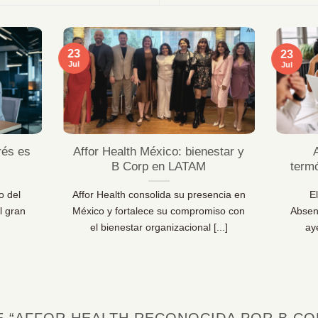
23
23
Jul
Jul
rés es
Affor Health México: bienestar y
B Corp en LATAM
term
o del
Affor Health consolida su presencia en
E
l gran
México y fortalece su compromiso con
Absen
el bienestar organizacional [...]
ay