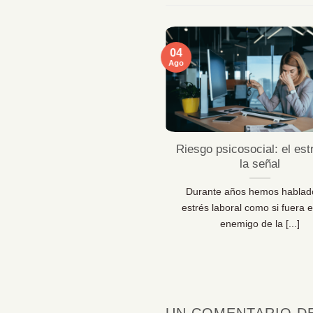
04
Ago
ficaciones MentallyPro en
Riesgo psicosocial: el est
Sevilla y Vigo
la señal
 líderes de personas y los
Durante años hemos hablad
sionales de la prevención lo
estrés laboral como si fuera e
 claro: las organizaciones [...]
enemigo de la [...]