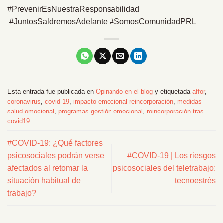
#PrevenirEsNuestraResponsabilidad
#JuntosSaldremosAdelante #SomosComunidadPRL
Esta entrada fue publicada en
Opinando en el blog
y etiquetada
affor
,
coronavirus
,
covid-19
,
impacto emocional reincorporación
,
medidas
salud emocional
,
programas gestión emocional
,
reincorporación tras
covid19
.
#COVID-19: ¿Qué factores
psicosociales podrán verse
#COVID-19 | Los riesgos
afectados al retomar la
psicosociales del teletrabajo:
situación habitual de
tecnoestrés
trabajo?