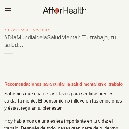
Saltar
al
contenido
AUTOCUIDADO EMOCIONAL
#DíaMundialdelaSaludMental: Tu trabajo, tu
salud…
Recomendaciones para cuidar la salud mental en el trabajo
Sabemos que una de las claves para sentirse bien es
cuidar la mente. El pensamiento influye en las emociones
y éstas, regulan tu bienestar.
Hoy hablamos de una esfera importante en tu vida: el
trabajo. Después de todo, pasas gran parte de tu tiempo