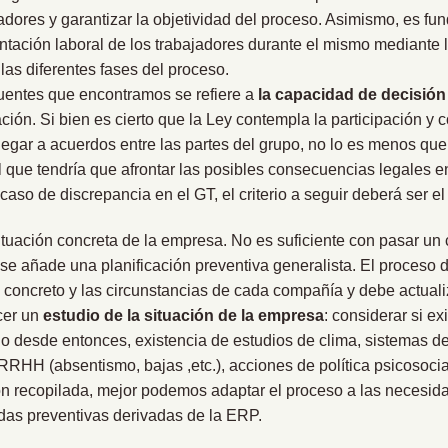
jadores y garantizar la objetividad del proceso. Asimismo, es fu
ntación laboral de los trabajadores durante el mismo mediante 
las diferentes fases del proceso.
uentes que encontramos se refiere a
la capacidad de decisión
ación. Si bien es cierto que la Ley contempla la participación y c
legar a acuerdos entre las partes del grupo, no lo es menos qu
el que tendría que afrontar las posibles consecuencias legales e
caso de discrepancia en el GT, el criterio a seguir deberá ser el
ituación concreta de la empresa. No es suficiente con pasar un 
 se añade una planificación preventiva generalista. El proceso
 concreto y las circunstancias de cada compañía y debe actual
cer un
estudio de la situación de la empresa
: considerar si e
 desde entonces, existencia de estudios de clima, sistemas d
RRHH (absentismo, bajas ,etc.), acciones de política psicosocia
ión recopilada, mejor podemos adaptar el proceso a las necesi
as preventivas derivadas de la ERP.