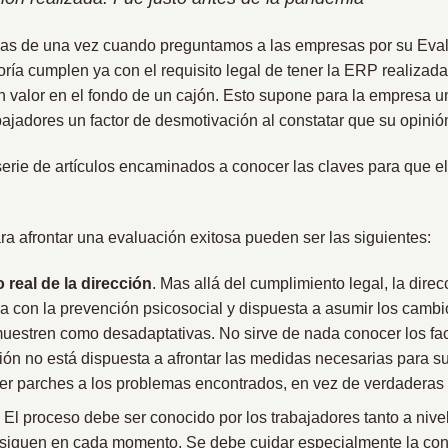
as de una vez cuando preguntamos a las empresas por su Eva
oría cumplen ya con el requisito legal de tener la ERP realiza
n valor en el fondo de un cajón. Esto supone para la empresa u
abajadores un factor de desmotivación al constatar que su opinió
erie de artículos encaminados a conocer las claves para que e
 afrontar una evaluación exitosa pueden ser las siguientes:
real de la dirección
. Mas allá del cumplimiento legal, la dire
 con la prevención psicosocial y dispuesta a asumir los cambio
muestren como desadaptativas. No sirve de nada conocer los fac
ción no está dispuesta a afrontar las medidas necesarias para su
ner parches a los problemas encontrados, en vez de verdaderas
.
El proceso debe ser conocido por los trabajadores tanto a nivel
siguen en cada momento. Se debe cuidar especialmente la con