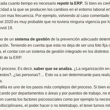
 cada cuanto tiempo es necesario
repetir la ERP
. Si bien es cie
cidad a la que se producen los cambios en el entorno laboral e
 con mas frecuencia. Por ejemplo, volviendo al caso comentado al
el 2020 es muy probable que no tuviera ninguna vigencia por 
ovid 19.
 no de un
sistema de gestión
de la prevención adecuado determi
ación. Teniendo en cuenta que esta no deja de ser una foto fij
 el contar con un sistema de gestión integrado en los distintos 
til de la ERP.
 proceso. Es decir,
saber que se analiza
. ¿La organización en
stos?, ¿las personas?… Esto va a ser determinante para realizar
a.
lantilla es uno de los pasos más complejos del proceso. Si bien 
ificando por departamentos o áreas y por puestos de trabajo, no 
 cuenta los factores psicosociales como por ejemplo la necesi
disciplinares, el poder hacer o no teletrabajo, el tener turnos rot