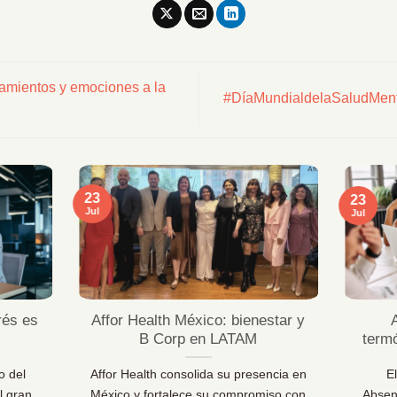
amientos y emociones a la
#DíaMundialdelaSaludMenta
23
23
Jul
Jul
rés es
Affor Health México: bienestar y
B Corp en LATAM
term
o del
Affor Health consolida su presencia en
E
l gran
México y fortalece su compromiso con
Absen