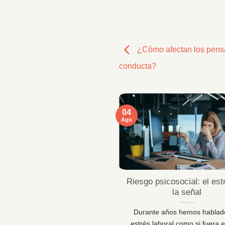
¿Cómo afectan los pens
conducta?
04
Ago
ficaciones MentallyPro en
Riesgo psicosocial: el est
Sevilla y Vigo
la señal
 líderes de personas y los
Durante años hemos hablad
sionales de la prevención lo
estrés laboral como si fuera e