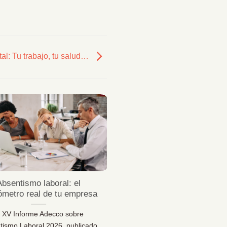
l: Tu trabajo, tu salud…
23
Jul
Absentismo laboral: el
¿Sabes desconectar 
ómetro real de tu empresa
vacaciones de verda
l XV Informe Adecco sobre
¿Sabes desconectar en vaca
tismo Laboral 2026, publicado
Una reflexión necesaria pa