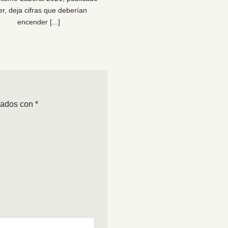
er, deja cifras que deberían
bienestar… y para la sal
encender [...]
organizacional [...]
cados con
*