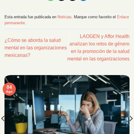
Esta entrada fue publicada en
Noticias
. Marque como favorito el
Enlace
permanente
.
LAOGEN y Affor Health
¿Cómo se aborda la salud
analizan los retos de género
mental en las organizaciones
en la promoción de la salud
mexicanas?
mental en las organizaciones
04
Ago