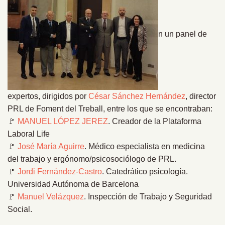
n un panel de
expertos, dirigidos por
César Sánchez Hernández
, director
PRL de Foment del Treball, entre los que se encontraban:
🚩
MANUEL LÓPEZ JEREZ
. Creador de la Plataforma
Laboral Life
🚩
José María Aguirre
. Médico especialista en medicina
del trabajo y ergónomo/psicosociólogo de PRL.
🚩
Jordi Fernández-Castro
. Catedrático psicología.
Universidad Autónoma de Barcelona
🚩
Manuel Velázquez
. Inspección de Trabajo y Seguridad
Social.