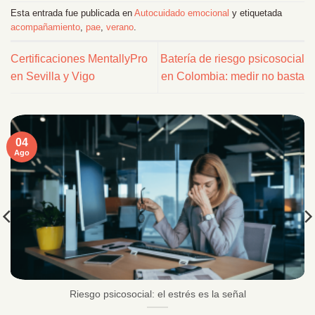
Esta entrada fue publicada en
Autocuidado emocional
y etiquetada
acompañamiento
,
pae
,
verano
.
Certificaciones MentallyPro
Batería de riesgo psicosocial
en Sevilla y Vigo
en Colombia: medir no basta
04
Ago
Riesgo psicosocial: el estrés es la señal