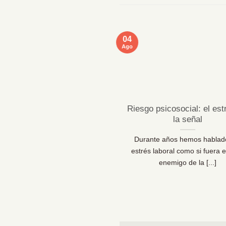
04
Ago
ficaciones MentallyPro en
Riesgo psicosocial: el est
Sevilla y Vigo
la señal
 líderes de personas y los
Durante años hemos hablad
sionales de la prevención lo
estrés laboral como si fuera e
 claro: las organizaciones [...]
enemigo de la [...]