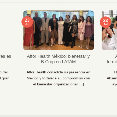
23
23
Jul
Jul
rés es
Affor Health México: bienestar y
B Corp en LATAM
term
o del
Affor Health consolida su presencia en
E
l gran
México y fortalece su compromiso con
Absen
el bienestar organizacional [...]
ay