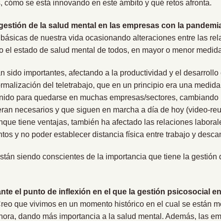
 cómo se está innovando en este ámbito y qué retos afronta.
estión de la salud mental en las empresas con la pandem
ásicas de nuestra vida ocasionando alteraciones entre las rela
o el estado de salud mental de todos, en mayor o menor medida
an sido importantes, afectando a la productividad y el desarroll
rmalización del teletrabajo, que en un principio era una medida 
a venido para quedarse en muchas empresas/sectores, cambiand
ran necesarios y que siguen en marcha a día de hoy (video-reu
nque tiene ventajas, también ha afectado las relaciones labora
tos y no poder establecer distancia física entre trabajo y desca
tán siendo conscientes de la importancia que tiene la gestión 
e el punto de inflexión en el que la gestión psicosocial 
reo que vivimos en un momento histórico en el cual se están m
hora, dando más importancia a la salud mental. Además, las 