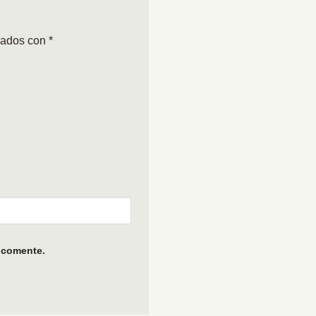
cados con
*
 comente.