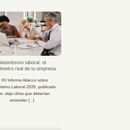
23
Jul
Absentismo laboral: el
¿Sabes desconectar 
ómetro real de tu empresa
vacaciones de verda
l XV Informe Adecco sobre
¿Sabes desconectar en vaca
tismo Laboral 2026, publicado
Una reflexión necesaria pa
er, deja cifras que deberían
bienestar… y para la sal
encender [...]
organizacional [...]