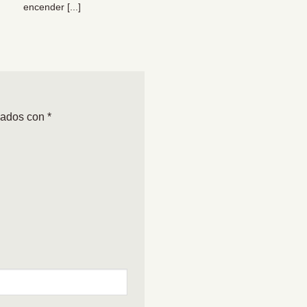
encender [...]
organizacional [...]
cados con
*