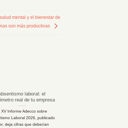
alud mental y el bienestar de
onas son más productivas
23
Jul
Absentismo laboral: el
¿Sabes desconectar 
ómetro real de tu empresa
vacaciones de verda
l XV Informe Adecco sobre
¿Sabes desconectar en vaca
tismo Laboral 2026, publicado
Una reflexión necesaria pa
er, deja cifras que deberían
bienestar… y para la sal