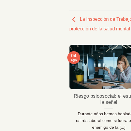
La Inspección de Trabaj
protección de la salud mental
04
Ago
ficaciones MentallyPro en
Riesgo psicosocial: el est
Sevilla y Vigo
la señal
 líderes de personas y los
Durante años hemos hablad
sionales de la prevención lo
estrés laboral como si fuera e
 claro: las organizaciones [...]
enemigo de la [...]