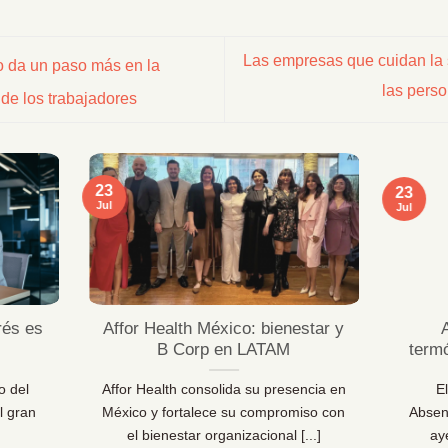
Las empresas que cuidan la s
o da un paso más en la
las pers
 de los trabajadores
23
23
Jul
Jul
rés es
Affor Health México: bienestar y
B Corp en LATAM
term
o del
Affor Health consolida su presencia en
E
l gran
México y fortalece su compromiso con
Absen
el bienestar organizacional [...]
ay