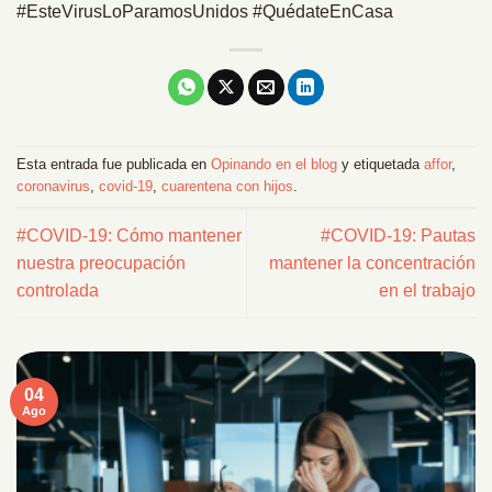
#EsteVirusLoParamosUnidos #QuédateEnCasa
Esta entrada fue publicada en
Opinando en el blog
y etiquetada
affor
,
coronavirus
,
covid-19
,
cuarentena con hijos
.
#COVID-19: Cómo mantener
#COVID-19: Pautas
nuestra preocupación
mantener la concentración
controlada
en el trabajo
04
Ago