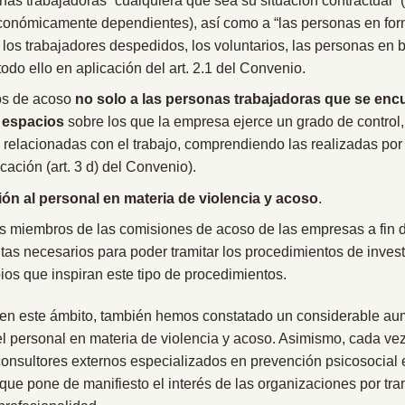
onas trabajadoras “cualquiera que sea su situación contractual” 
onómicamente dependientes), así como a “las personas en form
 los trabajadores despedidos, los voluntarios, las personas en
odo ello en aplicación del art. 2.1 del Convenio.
los de acoso
no solo a las personas trabajadoras que se encu
s espacios
sobre los que la empresa ejerce un grado de control,
relacionadas con el trabajo, comprendiendo las realizadas por
cación (art. 3 d) del Convenio).
ión al personal en materia de violencia y acoso
.
s miembros de las comisiones de acoso de las empresas a fin d
as necesarios para poder tramitar los procedimientos de invest
ios que inspiran este tipo de procedimientos.
 en este ámbito, también hemos constatado un considerable a
el personal en materia de violencia y acoso. Asimismo, cada ve
consultores externos especializados en prevención psicosocial 
que pone de manifiesto el interés de las organizaciones por tra