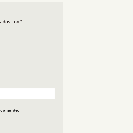
cados con
*
 comente.