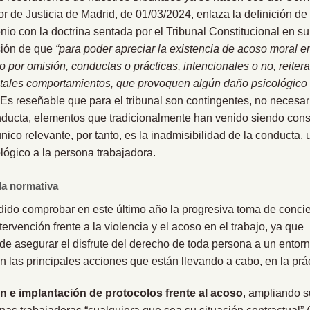
or de Justicia de Madrid, de 01/03/2024, enlaza la definición de
enio con la doctrina sentada por el Tribunal Constitucional en s
sión de que
“para poder apreciar la existencia de acoso moral e
o por omisión, conductas o prácticas, intencionales o no, reiter
tales comportamientos, que provoquen algún daño psicológico 
 Es reseñable que para el tribunal son contingentes, no necesari
conducta, elementos que tradicionalmente han venido siendo co
único relevante, por tanto, es la inadmisibilidad de la conducta,
ógico a la persona trabajadora.
la normativa
do comprobar en este último año la progresiva toma de concie
ervención frente a la violencia y el acoso en el trabajo, ya que
e asegurar el disfrute del derecho de toda persona a un entorno
on las principales acciones que están llevando a cabo, en la prá
ón e implantación de protocolos frente al acoso
, ampliando s