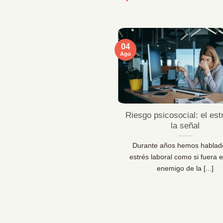
04
Ago
ficaciones MentallyPro en
Riesgo psicosocial: el est
Sevilla y Vigo
la señal
 líderes de personas y los
Durante años hemos hablad
sionales de la prevención lo
estrés laboral como si fuera e
 claro: las organizaciones [...]
enemigo de la [...]