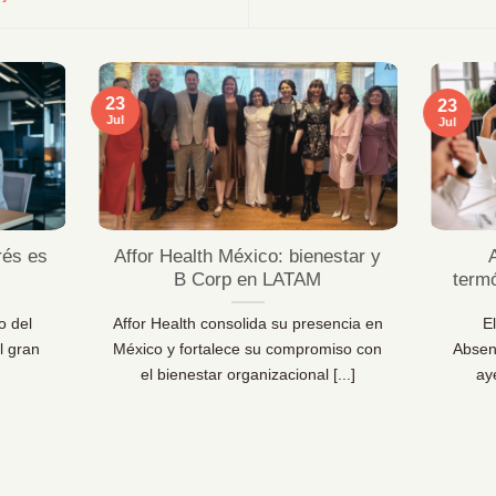
23
23
Jul
Jul
rés es
Affor Health México: bienestar y
B Corp en LATAM
term
o del
Affor Health consolida su presencia en
E
l gran
México y fortalece su compromiso con
Absen
el bienestar organizacional [...]
ay