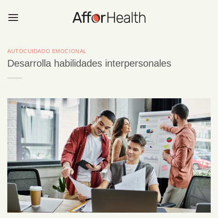
Saltar
al
contenido
AUTOCUIDADO EMOCIONAL
Desarrolla habilidades interpersonales