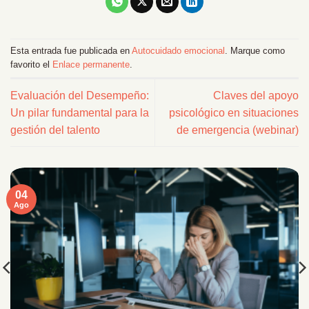
Esta entrada fue publicada en
Autocuidado emocional
. Marque como
favorito el
Enlace permanente
.
Evaluación del Desempeño:
Claves del apoyo
Un pilar fundamental para la
psicológico en situaciones
gestión del talento
de emergencia (webinar)
04
Ago