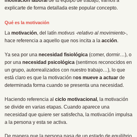
motivación laboral
de tu equipo de trabajo, vamos a
explicarte de forma detallada este popular concepto.
Qué es la motivación
La
motivación
, del latín
motivus
-relativo al movimiento
-,
hace referencia a aquello que nos incita a la
acción
.
Ya sea por una
necesidad fisiológica
(comer, dormir…), o
por una
necesidad psicológica
(sentirnos reconocidos en
un grupo, autorrealizados con nuestro trabajo…), lo que
está claro es que la motivación n
os mueve a actuar
de
determinada forma cuando se presenta una necesidad.
Haciendo referencia al
ciclo motivacional
, la motivación
se divide en varias etapas. Cuando aparece una
necesidad que quiere ser satisfecha, la motivación impulsa
a la persona y esta se activa.
De manera que la persona pasa de un estado de equilibrio