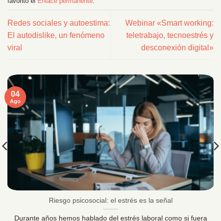
favorito el
Enlace permanente
.
Redes sociales y autoestima:
Webinar «Smart working:
El autodislike, un fenómeno
teletrabajo, tecnoestrés y
viral
desconexión digital»
04
Ago
Riesgo psicosocial: el estrés es la señal
Durante años hemos hablado del estrés laboral como si fuera