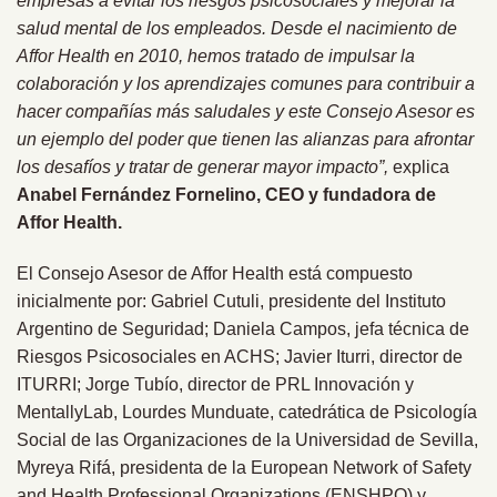
empresas a evitar los riesgos psicosociales y mejorar la
salud mental de los empleados. Desde el nacimiento de
Affor Health en 2010, hemos tratado de impulsar la
colaboración y los aprendizajes comunes para contribuir a
hacer compañías más saludales y este Consejo Asesor es
un ejemplo del poder que tienen las alianzas para afrontar
los desafíos y tratar de generar mayor impacto”,
explica
Anabel Fernández Fornelino, CEO y fundadora de
Affor Health.
El Consejo Asesor de Affor Health está compuesto
inicialmente por: Gabriel Cutuli, presidente del Instituto
Argentino de Seguridad; Daniela Campos, jefa técnica de
Riesgos Psicosociales en ACHS; Javier Iturri, director de
ITURRI; Jorge Tubío, director de PRL Innovación y
MentallyLab, Lourdes Munduate, catedrática de Psicología
Social de las Organizaciones de la Universidad de Sevilla,
Myreya Rifá, presidenta de la European Network of Safety
and Health Professional Organizations (ENSHPO) y