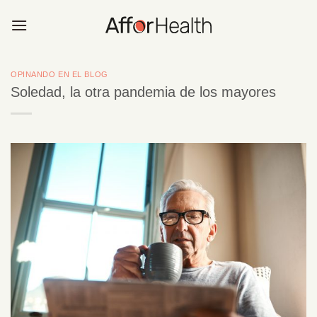
Saltar
al
contenido
OPINANDO EN EL BLOG
Soledad, la otra pandemia de los mayores