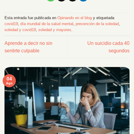
Esta entrada fue publicada en
Opinando en el blog
y etiquetada
covid19
,
día mundial de la salud mental
,
prevención de la soledad
,
soledad y covid19
,
soledad y mayores
.
Aprende a decir no sin
Un suicidio cada 40
sentirte culpable
segundos
04
Ago