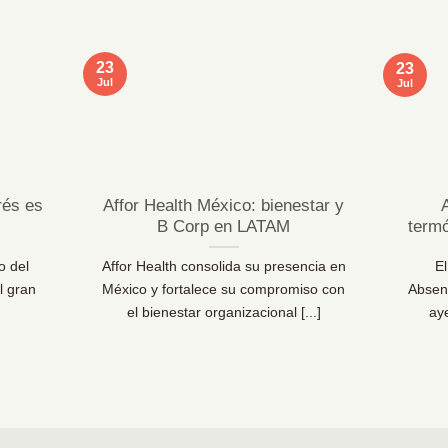
23
23
Jul
Jul
rés es
Affor Health México: bienestar y
B Corp en LATAM
term
o del
Affor Health consolida su presencia en
E
l gran
México y fortalece su compromiso con
Absen
el bienestar organizacional [...]
ay