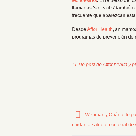
tecnoestrés
. El refuerzo de l
llamadas ‘soft skills’ tambié
frecuente que aparezcan esta
Desde
Affor Health
, animamos
programas de prevención de r
*
Este post
de Affor health y 
Webinar: ¿Cuánto le pu
cuidar la salud emocional d