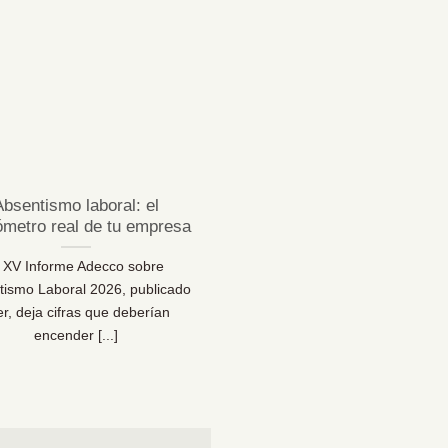
23
Jul
Absentismo laboral: el
¿Sabes desconectar 
ómetro real de tu empresa
vacaciones de verda
l XV Informe Adecco sobre
¿Sabes desconectar en vaca
tismo Laboral 2026, publicado
Una reflexión necesaria pa
er, deja cifras que deberían
bienestar… y para la sal
encender [...]
organizacional [...]