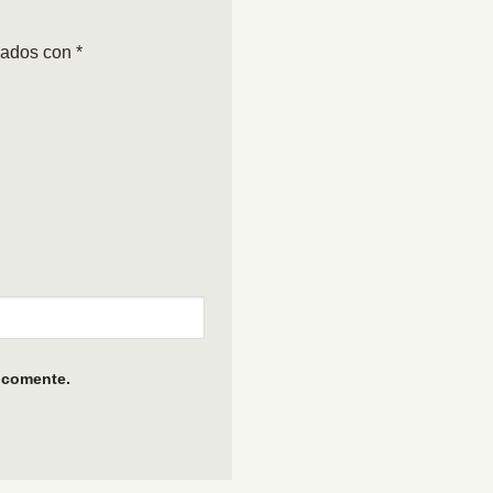
cados con
*
 comente.