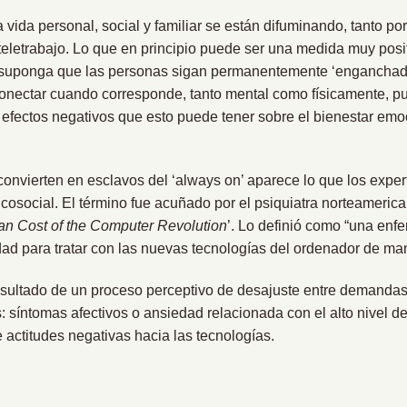
la vida personal, social y familiar se están difuminando, tanto po
teletrabajo. Lo que en principio puede ser una medida muy posit
uponga que las personas sigan permanentemente ‘enganchadas’
conectar cuando corresponde, tanto mental como físicamente, pu
s efectos negativos que esto puede tener sobre el bienestar emo
convierten en esclavos del ‘always on’ aparece lo que los exp
icosocial. El término fue acuñado por el psiquiatra norteameri
n Cost of the Computer Revolution
’. Lo definió como “una en
idad para tratar con las nuevas tecnologías del ordenador de ma
esultado de un proceso perceptivo de desajuste entre demandas
: síntomas afectivos o ansiedad relacionada con el alto nivel de
 actitudes negativas hacia las tecnologías.