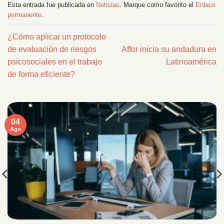
Esta entrada fue publicada en
Noticias
. Marque como favorito el
Enlace
permanente
.
¿Cómo aplicar un protocolo
de evaluación de riesgos
Affor inicia su andadura en
psicosociales en el trabajo
Latinoamérica
de forma eficiente?
04
Ago