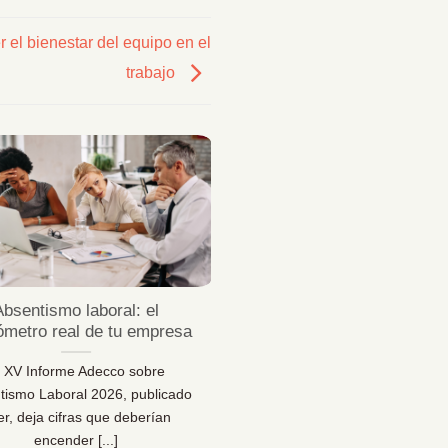
 el bienestar del equipo en el
trabajo
23
Jul
Absentismo laboral: el
¿Sabes desconectar 
ómetro real de tu empresa
vacaciones de verda
l XV Informe Adecco sobre
¿Sabes desconectar en vaca
tismo Laboral 2026, publicado
Una reflexión necesaria pa
er, deja cifras que deberían
bienestar… y para la sal
encender [...]
organizacional [...]