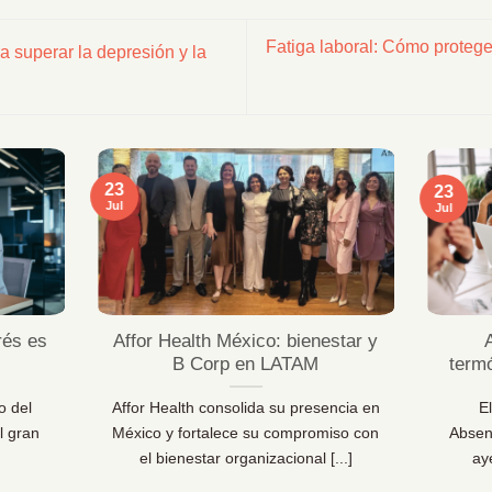
Fatiga laboral: Cómo proteger
a superar la depresión y la
23
23
Jul
Jul
rés es
Affor Health México: bienestar y
B Corp en LATAM
term
o del
Affor Health consolida su presencia en
E
l gran
México y fortalece su compromiso con
Absen
el bienestar organizacional [...]
ay