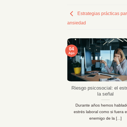
Estrategias prácticas par
ansiedad
04
Ago
ficaciones MentallyPro en
Riesgo psicosocial: el est
Sevilla y Vigo
la señal
 líderes de personas y los
Durante años hemos hablad
sionales de la prevención lo
estrés laboral como si fuera e
 claro: las organizaciones [...]
enemigo de la [...]