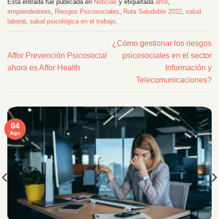
Esta entrada fue publicada en
Noticias
y etiquetada
affor
,
emprendedores
,
Riesgos Psicosociales
,
Ruta Saludable 2022
,
salud
laboral
,
salud psicológica en el trabajo
.
¿Cómo gestionar los riesgos
Affor Prevención Psicosocial
psicosociales en el sector
ahora es Affor Health
Información y
Telecomunicaciones?
04
Ago