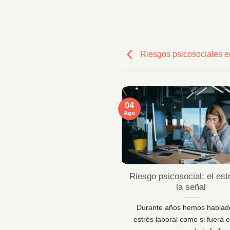
Riesgos psicosociales en
04
Ago
ficaciones MentallyPro en
Riesgo psicosocial: el est
Sevilla y Vigo
la señal
 líderes de personas y los
Durante años hemos hablad
sionales de la prevención lo
estrés laboral como si fuera e