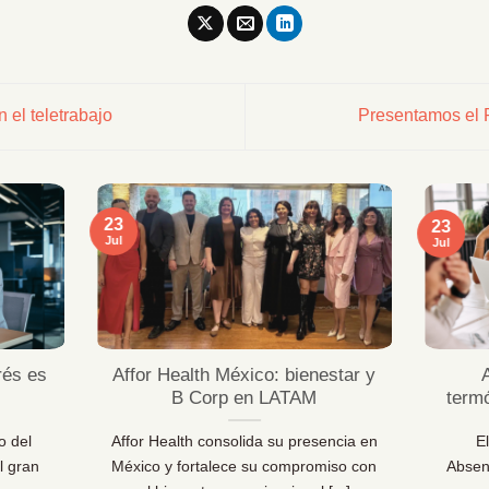
 el teletrabajo
Presentamos el
23
23
Jul
Jul
rés es
Affor Health México: bienestar y
B Corp en LATAM
term
o del
Affor Health consolida su presencia en
E
l gran
México y fortalece su compromiso con
Absen