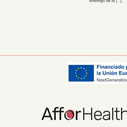
 claro: las organizaciones [...]
enemigo de la [...]
Información Corporativa