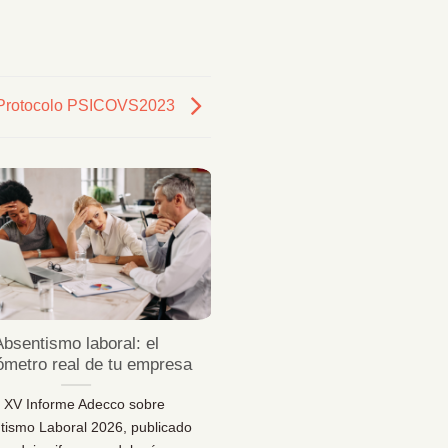
 Protocolo PSICOVS2023
23
Jul
Absentismo laboral: el
¿Sabes desconectar 
ómetro real de tu empresa
vacaciones de verda
l XV Informe Adecco sobre
¿Sabes desconectar en vaca
tismo Laboral 2026, publicado
Una reflexión necesaria pa