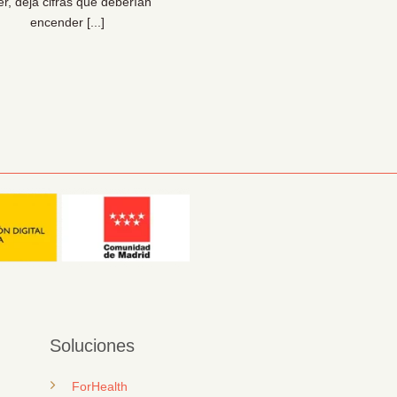
er, deja cifras que deberían
bienestar… y para la sal
encender [...]
organizacional [...]
Soluciones
ForHealth