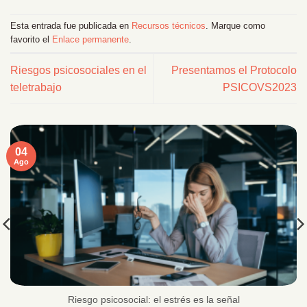
Esta entrada fue publicada en
Recursos técnicos
. Marque como
favorito el
Enlace permanente
.
Riesgos psicosociales en el
Presentamos el Protocolo
teletrabajo
PSICOVS2023
04
Ago
Riesgo psicosocial: el estrés es la señal