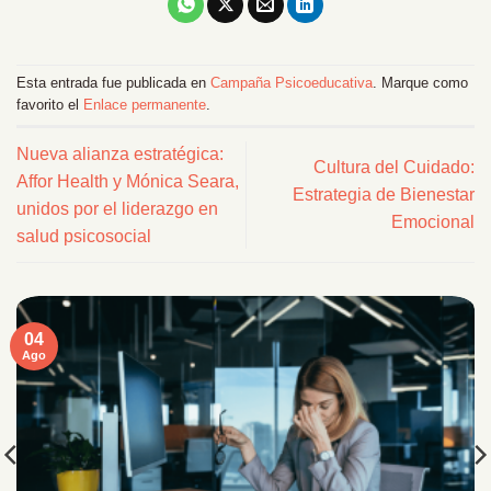
Esta entrada fue publicada en
Campaña Psicoeducativa
. Marque como
favorito el
Enlace permanente
.
Nueva alianza estratégica:
Cultura del Cuidado:
Affor Health y Mónica Seara,
Estrategia de Bienestar
unidos por el liderazgo en
Emocional
salud psicosocial
04
Ago