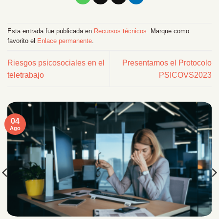
Esta entrada fue publicada en
Recursos técnicos
. Marque como
favorito el
Enlace permanente
.
Riesgos psicosociales en el
Presentamos el Protocolo
teletrabajo
PSICOVS2023
04
Ago