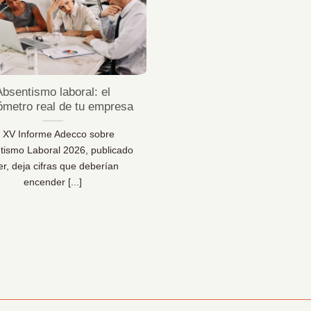
Jul
Absentismo laboral: el
¿Sabes desconectar 
ómetro real de tu empresa
vacaciones de verda
l XV Informe Adecco sobre
¿Sabes desconectar en vaca
tismo Laboral 2026, publicado
Una reflexión necesaria pa
er, deja cifras que deberían
bienestar… y para la sal
encender [...]
organizacional [...]