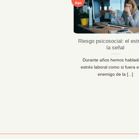
Ago
ficaciones MentallyPro en
Riesgo psicosocial: el est
Sevilla y Vigo
la señal
 líderes de personas y los
Durante años hemos hablad
sionales de la prevención lo
estrés laboral como si fuera e
 claro: las organizaciones [...]
enemigo de la [...]