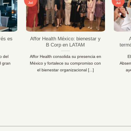
Jul
Jul
rés es
Affor Health México: bienestar y
B Corp en LATAM
term
o del
Affor Health consolida su presencia en
E
l gran
México y fortalece su compromiso con
Absen
el bienestar organizacional [...]
ay