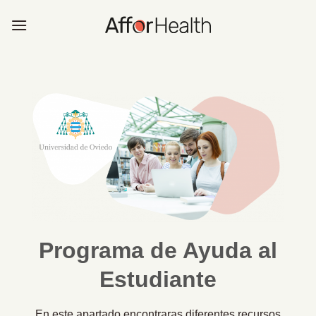
Saltar
al
contenido
Programa de Ayuda al
Estudiante
En este apartado encontraras diferentes recursos