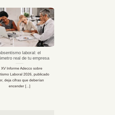
23
Jul
Absentismo laboral: el
¿Sabes desconectar 
ómetro real de tu empresa
vacaciones de verda
l XV Informe Adecco sobre
¿Sabes desconectar en vaca
tismo Laboral 2026, publicado
Una reflexión necesaria pa
er, deja cifras que deberían
bienestar… y para la sal
encender [...]
organizacional [...]