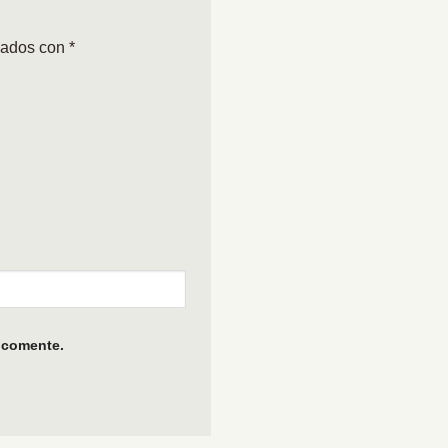
cados con
*
 comente.