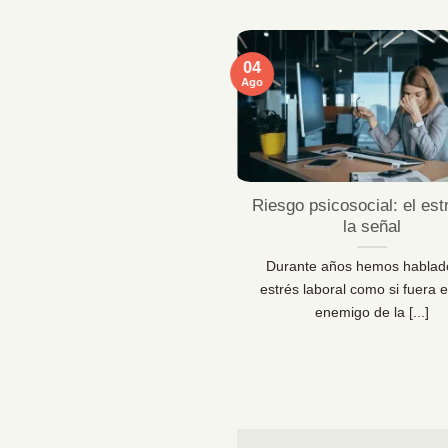
04
Ago
ficaciones MentallyPro en
Riesgo psicosocial: el est
Sevilla y Vigo
la señal
 líderes de personas y los
Durante años hemos hablad
sionales de la prevención lo
estrés laboral como si fuera e
 claro: las organizaciones [...]
enemigo de la [...]