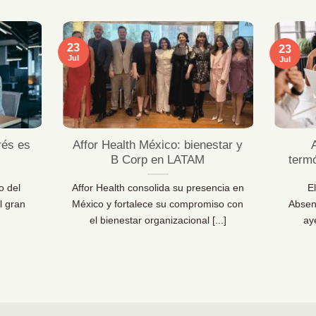
23
23
Jul
Jul
rés es
Affor Health México: bienestar y
B Corp en LATAM
term
o del
Affor Health consolida su presencia en
E
l gran
México y fortalece su compromiso con
Absen
el bienestar organizacional [...]
ay