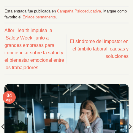
Esta entrada fue publicada en
Campaña Psicoeducativa
. Marque como
favorito el
Enlace permanente
.
Affor Health impulsa la
‘Safety Week’ junto a
El síndrome del impostor en
grandes empresas para
el ámbito laboral: causas y
concienciar sobre la salud y
soluciones
el bienestar emocional entre
los trabajadores
04
Ago