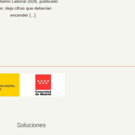
tismo Laboral 2026, publicado
Una reflexión necesaria pa
er, deja cifras que deberían
bienestar… y para la sal
encender [...]
organizacional [...]
Soluciones