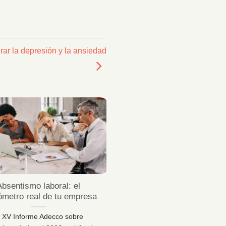
rar la depresión y la ansiedad
23
Jul
Absentismo laboral: el
¿Sabes desconectar 
ómetro real de tu empresa
vacaciones de verda
l XV Informe Adecco sobre
¿Sabes desconectar en vaca