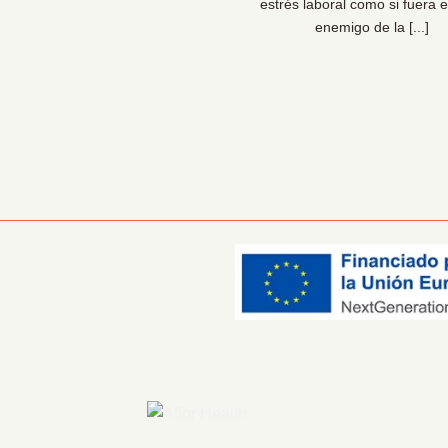
sionales de la prevención lo
estrés laboral como si fuera e
 claro: las organizaciones [...]
enemigo de la [...]
Información Corporativa