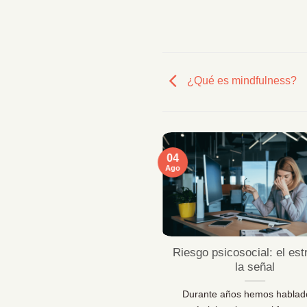
¿Qué es mindfulness?
04
Ago
ficaciones MentallyPro en
Riesgo psicosocial: el est
Sevilla y Vigo
la señal
 líderes de personas y los
Durante años hemos hablad