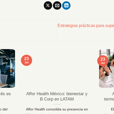
Estrategias prácticas para supe
23
23
Jul
Jul
rés es
Affor Health México: bienestar y
B Corp en LATAM
term
o del
Affor Health consolida su presencia en
E