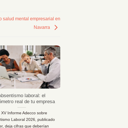
o salud mental empresarial en
Navarra
23
Jul
Absentismo laboral: el
¿Sabes desconectar 
ómetro real de tu empresa
vacaciones de verda
l XV Informe Adecco sobre
¿Sabes desconectar en vaca
tismo Laboral 2026, publicado
Una reflexión necesaria pa
er, deja cifras que deberían
bienestar… y para la sal