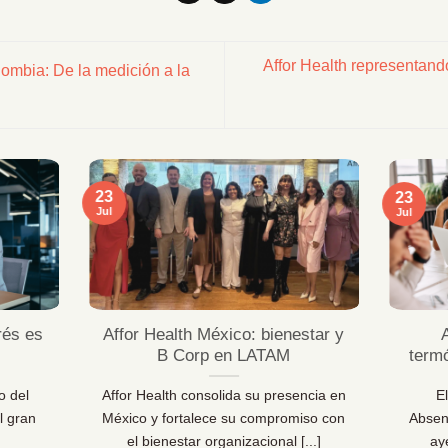
Affor Health representand
ombia: De la medición a la
23
23
Jul
Jul
rés es
Affor Health México: bienestar y
B Corp en LATAM
term
o del
Affor Health consolida su presencia en
E
l gran
México y fortalece su compromiso con
Absen
el bienestar organizacional [...]
ay