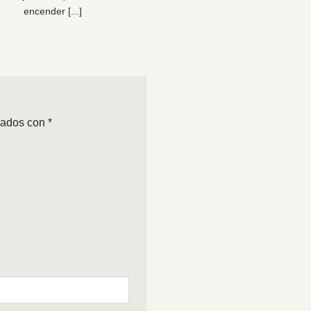
encender [...]
organizacional [...]
cados con
*