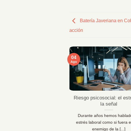
Batería Javeriana en Col
acción
04
Ago
ficaciones MentallyPro en
Riesgo psicosocial: el est
Sevilla y Vigo
la señal
 líderes de personas y los
Durante años hemos hablad
sionales de la prevención lo
estrés laboral como si fuera e
 claro: las organizaciones [...]
enemigo de la [...]