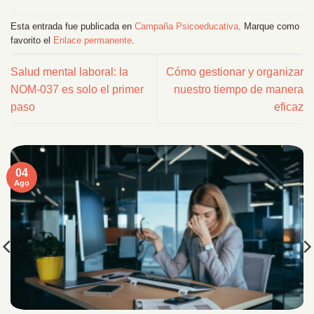
Esta entrada fue publicada en
Campaña Psicoeducativa
. Marque como
favorito el
Enlace permanente
.
Salud mental laboral: la
Cómo gestionar y organizar
NOM-037 es solo el primer
nuestro tiempo de manera
paso
eficaz
04
Ago