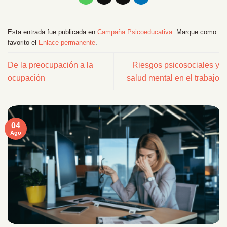
Esta entrada fue publicada en
Campaña Psicoeducativa
. Marque como
favorito el
Enlace permanente
.
De la preocupación a la
Riesgos psicosociales y
ocupación
salud mental en el trabajo
04
Ago