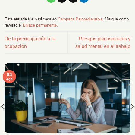
Esta entrada fue publicada en
Campaña Psicoeducativa
. Marque como
favorito el
Enlace permanente
.
De la preocupación a la
Riesgos psicosociales y
ocupación
salud mental en el trabajo
04
Ago