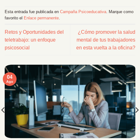
Esta entrada fue publicada en
Campaña Psicoeducativa
. Marque como
favorito el
Enlace permanente
.
Retos y Oportunidades del
¿Cómo promover la salud
teletrabajo: un enfoque
mental de tus trabajadores
psicosocial
en esta vuelta a la oficina?
04
Ago