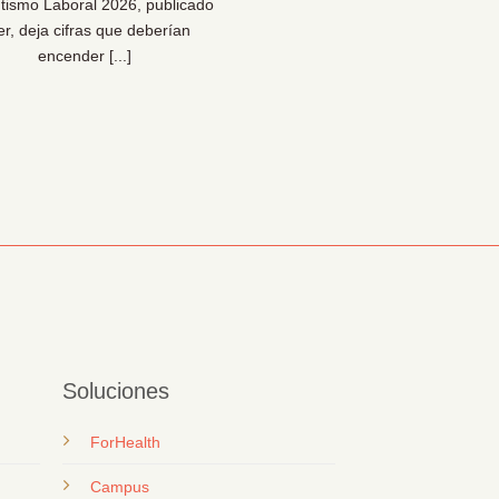
tismo Laboral 2026, publicado
Una reflexión necesaria pa
er, deja cifras que deberían
bienestar… y para la sal
encender [...]
organizacional [...]
Soluciones
ForHealth
Campus