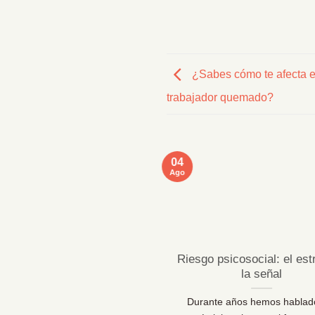
¿Sabes cómo te afecta el
trabajador quemado?
04
Ago
ficaciones MentallyPro en
Riesgo psicosocial: el est
Sevilla y Vigo
la señal
 líderes de personas y los
Durante años hemos hablad