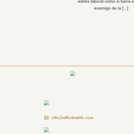
sionales de la prevención lo
estrés laboral como si fuera e
 claro: las organizaciones [...]
enemigo de la [...]
Información Corporativa
info@afforhealth.com