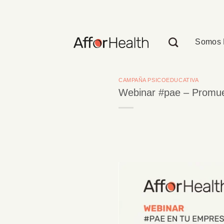
Saltar
al
contenido
Somos 
CAMPAÑA PSICOEDUCATIVA
Webinar #pae – Promueve