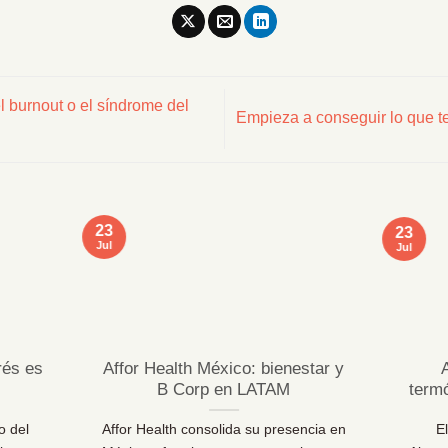
 burnout o el síndrome del
Empieza a conseguir lo que te
23
23
Jul
Jul
rés es
Affor Health México: bienestar y
B Corp en LATAM
term
o del
Affor Health consolida su presencia en
E