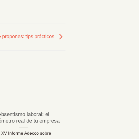
 propones: tips prácticos
23
Jul
Absentismo laboral: el
¿Sabes desconectar 
ómetro real de tu empresa
vacaciones de verda
l XV Informe Adecco sobre
¿Sabes desconectar en vaca