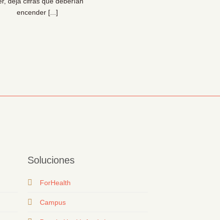
er, deja cifras que deberían
bienestar… y para la sal
encender [...]
organizacional [...]
Soluciones
ForHealth
Campus