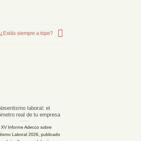
¿Estás siempre a tope?
23
Jul
Absentismo laboral: el
¿Sabes desconectar 
ómetro real de tu empresa
vacaciones de verda
l XV Informe Adecco sobre
¿Sabes desconectar en vaca
tismo Laboral 2026, publicado
Una reflexión necesaria pa