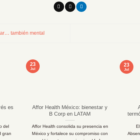
tar… también mental
23
23
Jul
Jul
rés es
Affor Health México: bienestar y
B Corp en LATAM
term
o del
Affor Health consolida su presencia en
E
l gran
México y fortalece su compromiso con
Absen