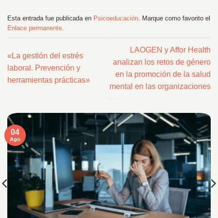
Esta entrada fue publicada en
Psicoeducación
. Marque como favorito el
Enlace permanente
.
LAOGEN y Affor Health
«La gestión del estrés
analizan los retos de género
laboral. Prevención y
en la promoción de la salud
herramientas prácticas»
mental en las organizaciones
04
Ago