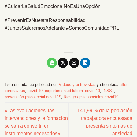
#CuidarLaSaludEmocionalNoEsUnaOpción
#PrevenirEsNuestraResponsabilidad
#JuntosSaldremosAdelante #SomosComunidadPRL
Esta entrada fue publicada en
Vídeos y entrevistas
y etiquetada
affor
,
coronavirus
,
covid-19
,
expertos salud laboral covid-19
,
INSST
,
prevención psicosocial covid-19
,
Riesgos psicosociales covid19
.
«Las evaluaciones, las
El 41,99 % de la población
intervenciones y la formación
trabajadora encuestada
se van a convertir en
presenta síntomas de
instrumentos necesarios»
ansiedad