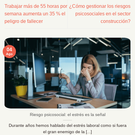
Trabajar más de 55 horas por
¿Cómo gestionar los riesgos
semana aumenta un 35 % el
psicosociales en el sector
peligro de fallecer
construcción?
04
Ago
Riesgo psicosocial: el estrés es la señal
Durante años hemos hablado del estrés laboral como si fuera
el gran enemigo de la [...]