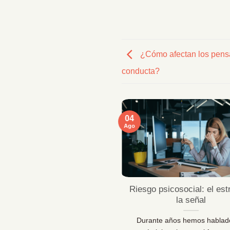
¿Cómo afectan los pens
conducta?
04
Ago
ficaciones MentallyPro en
Riesgo psicosocial: el est
Sevilla y Vigo
la señal
 líderes de personas y los
Durante años hemos hablad