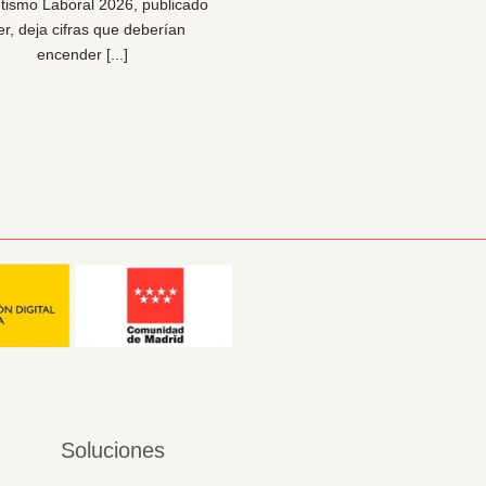
tismo Laboral 2026, publicado
Una reflexión necesaria pa
er, deja cifras que deberían
bienestar… y para la sal
encender [...]
organizacional [...]
Soluciones