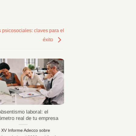
 psicosociales: claves para el
éxito
23
Jul
Absentismo laboral: el
¿Sabes desconectar 
ómetro real de tu empresa
vacaciones de verda
l XV Informe Adecco sobre
¿Sabes desconectar en vaca