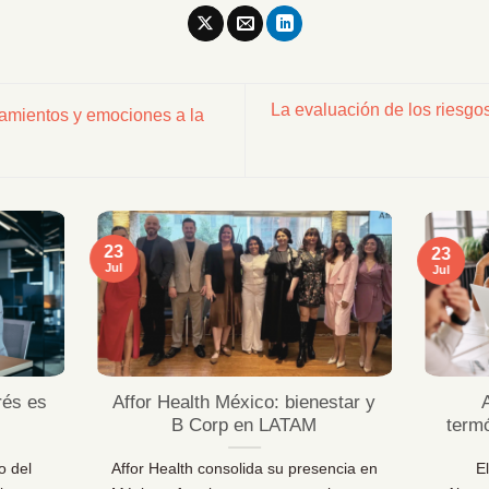
La evaluación de los riesgos
amientos y emociones a la
23
23
Jul
Jul
rés es
Affor Health México: bienestar y
B Corp en LATAM
term
o del
Affor Health consolida su presencia en
E