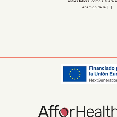
sionales de la prevención lo
estrés laboral como si fuera e
 claro: las organizaciones [...]
enemigo de la [...]
Información Corporativa