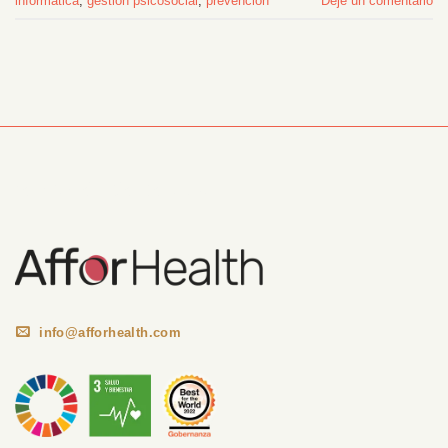
informática
,
gestión psicosocial
,
prevención
Deje un comentario
Información Corporativa
info@afforhealth.com