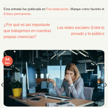
Esta entrada fue publicada en
Psicoeducación
. Marque como favorito el
Enlace permanente
.
¿Por qué es tan importante
Las redes sociales: Entre lo
que trabajemos en nuestras
privado y lo público
propias creencias?
04
Ago