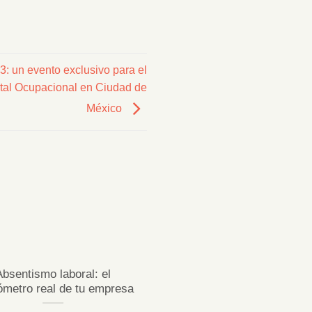
: un evento exclusivo para el
tal Ocupacional en Ciudad de
México
23
Jul
Absentismo laboral: el
¿Sabes desconectar 
ómetro real de tu empresa
vacaciones de verda