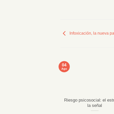
Infoxicación, la nueva 
04
Ago
ficaciones MentallyPro en
Riesgo psicosocial: el est
Sevilla y Vigo
la señal