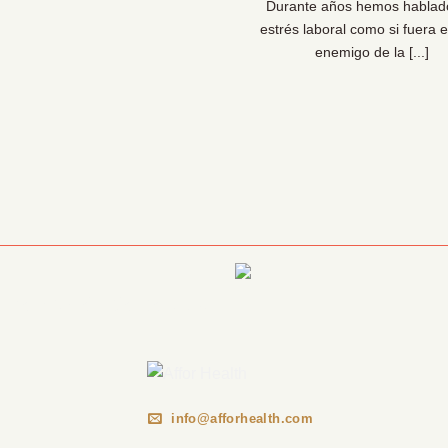
 líderes de personas y los
Durante años hemos hablad
sionales de la prevención lo
estrés laboral como si fuera e
 claro: las organizaciones [...]
enemigo de la [...]
Información Corporativa
info@afforhealth.com