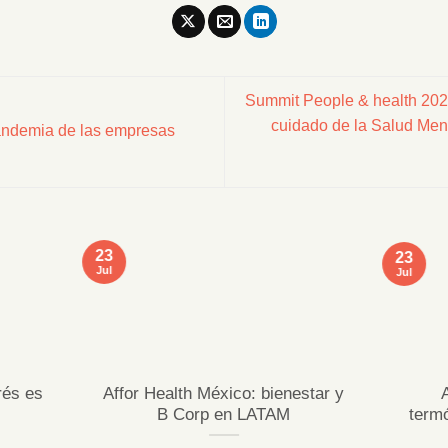
Summit People & health 2023
cuidado de la Salud Men
pandemia de las empresas
23
23
Jul
Jul
rés es
Affor Health México: bienestar y
B Corp en LATAM
term