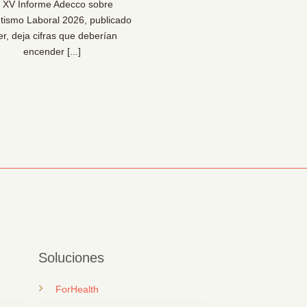
l XV Informe Adecco sobre
¿Sabes desconectar en vaca
tismo Laboral 2026, publicado
Una reflexión necesaria pa
er, deja cifras que deberían
bienestar… y para la sal
encender [...]
organizacional [...]
Soluciones
ForHealth