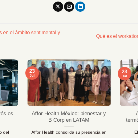
s en el ámbito sentimental y
Qué es el workatio
23
23
Jul
Jul
rés es
Affor Health México: bienestar y
B Corp en LATAM
term
o del
Affor Health consolida su presencia en
E