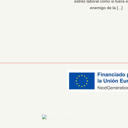
sionales de la prevención lo
estrés laboral como si fuera e
 claro: las organizaciones [...]
enemigo de la [...]
Información Corporativa