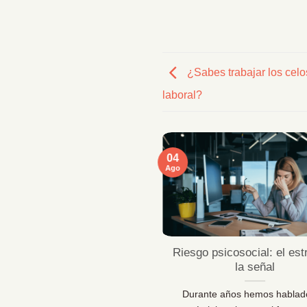
¿Sabes trabajar los celo
laboral?
04
Ago
ficaciones MentallyPro en
Riesgo psicosocial: el est
Sevilla y Vigo
la señal
 líderes de personas y los
Durante años hemos hablad