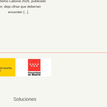
tismo Laboral 2026, publicado
Una reflexión necesaria pa
er, deja cifras que deberían
bienestar… y para la sal
encender [...]
organizacional [...]
Soluciones