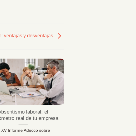
n: ventajas y desventajas
23
Jul
Absentismo laboral: el
¿Sabes desconectar 
ómetro real de tu empresa
vacaciones de verda
l XV Informe Adecco sobre
¿Sabes desconectar en vaca