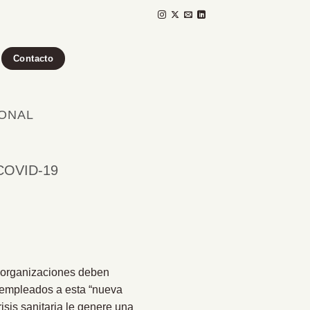
Contacto
IONAL
l COVID-19
s organizaciones deben
 empleados a esta “nueva
sis sanitaria le genere una