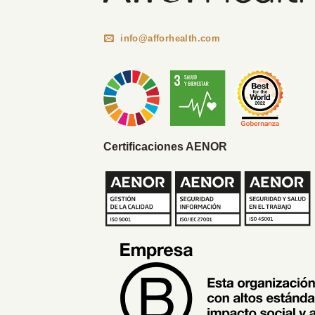
info@afforhealth.com
Certificaciones AENOR