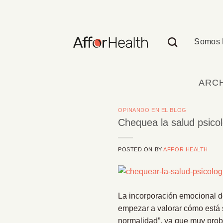
Saltar
al
contenido
Somos 
ARCH
OPINANDO EN EL BLOG
Chequea la salud psicol
POSTED ON
BY
AFFOR HEALTH
La incorporación emocional d
empezar a valorar cómo está 
normalidad”, ya que muy proba