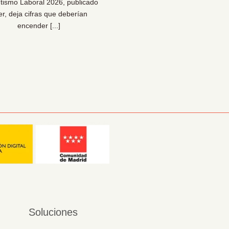
tismo Laboral 2026, publicado
Una reflexión necesaria pa
er, deja cifras que deberían
bienestar… y para la sal
encender [...]
organizacional [...]
Soluciones