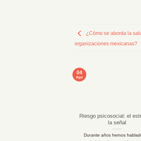
¿Cómo se aborda la salu
organizaciones mexicanas?
04
Ago
ficaciones MentallyPro en
Riesgo psicosocial: el est
Sevilla y Vigo
la señal
 líderes de personas y los
Durante años hemos hablad