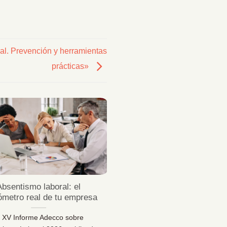
ral. Prevención y herramientas
prácticas»
23
Jul
Absentismo laboral: el
¿Sabes desconectar 
ómetro real de tu empresa
vacaciones de verda
l XV Informe Adecco sobre
¿Sabes desconectar en vaca