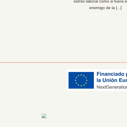
sionales de la prevención lo
estrés laboral como si fuera e
 claro: las organizaciones [...]
enemigo de la [...]
Información Corporativa