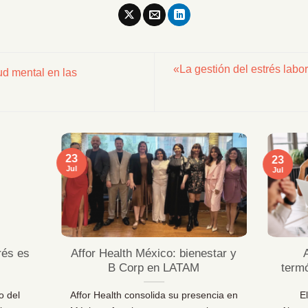
«La gestión del estrés labo
d mental en las
23
23
Jul
Jul
rés es
Affor Health México: bienestar y
B Corp en LATAM
term
o del
Affor Health consolida su presencia en
E